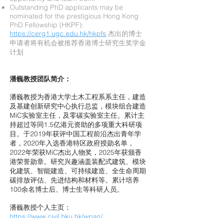
Outstanding PhD applicants may be
nominated for the prestigious Hong Kong
PhD Fellowship (HKPF):
https://cerg1.ugc.edu.hk/hkpfs
.杰出的博士
申请者将有机会被推荐香港博士研究生奖学金
计划
潘巍教授团队简介：
潘巍教授为香港大学土木工程系系主任，建造
及基建创新研究中心执行总监，模块组合建造
MiC实验室主任，及零碳实验室主任。累计主
持超过等同1.5亿港元资助的多项重大科研项
目。于2019年获评中国工程前沿杰出青年学
者，2020年入选香港特区政府授勋名单，
2022年荣获MiC杰出人物奖，2025年获颁香
港荣誉勋章。研究兴趣涵盖装配式建筑、模块
化建筑、智能建造、可持续建造、全生命周期
碳排放评估、先进结构和材料等。累计培养
100余名博士后、博士生等科研人员。
潘巍教授个人主页：
https://www.civil.hku.hk/wpan/